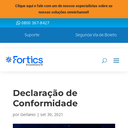
Clique aqui e fale com um de nossos especialistas sobre as
nossas soluções omnichannel!
0800 367-8427
Suporte
Segunda Via de Boleto
Declaração de
Conformidade
por
Gerlanio
|
set 30, 2021