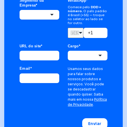
Segmento da
WhatsApp
*
Empresa
*
Comece pelo
DDD +
número.
O país padrão
é Brasil (+55) — troque
no seletor ao lado se
for outro.
🇺🇸
URL do site
*
Cargo
*
Email
*
Usamos seus dados
para falar sobre
nossos produtos e
serviços. Você pode
se descadastrar
quando quiser. Saiba
mais em nossa
Política
de Privacidade
.
Enviar