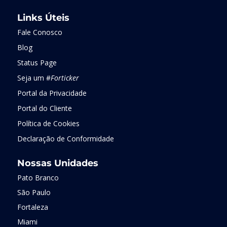
Links Úteis
Fale Conosco
Blog
Status Page
Seja um #
Forticker
Portal da Privacidade
Portal do Cliente
Política de Cookies
Declaração de Conformidade
Nossas Unidades
Pato Branco
São Paulo
Fortaleza
Miami