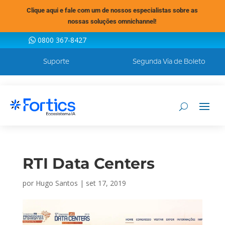
Clique aqui e fale com um de nossos especialistas sobre as
nossas soluções omnichannel!
0800 367-8427
Suporte
Segunda Via de Boleto
RTI Data Centers
por
Hugo Santos
|
set 17, 2019