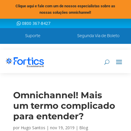
Clique aqui e fale com um de nossos especialistas sobre as
nossas soluções omnichannel!
0800 367-8427
Suporte
Segunda Via de Boleto
Omnichannel! Mais
um termo complicado
para entender?
por
Hugo Santos
|
nov 19, 2019
|
Blog