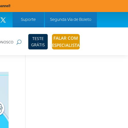
hannel!
Suporte
Segunda Via de Boleto
FALAR COM
TESTE
ONOSCO
GRÁTIS
ESPECIALISTA