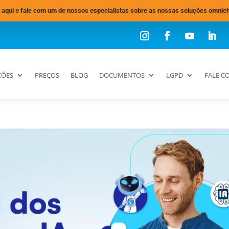
 aqui e fale com um de nossos especialistas sobre as nossas soluções omnic
ÇÕES
PREÇOS
BLOG
DOCUMENTOS
LGPD
FALE C