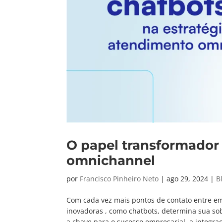
O papel transformador
omnichannel
por
Francisco Pinheiro Neto
|
ago 29, 2024
|
B
Com cada vez mais pontos de contato entre em
inovadoras , como chatbots, determina sua s
a chave para o sucesso empresarial, a integraç