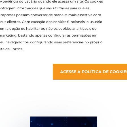
experiência do usuário quando ele acessa um site. Os cookies
entregam informações que são utilizadas para que as
empresas possam conversar de maneira mais assertiva com
seus clientes. Com exceção dos cookies funcionais, o usuário
tem a opção de habilitar ou não os cookies analíticos e de
marketing, bastando apenas configurar as permissões em
seu navegador ou configurando suas preferências no próprio
site da
Fortics.
ACESSE A POLÍTICA DE COOKIE