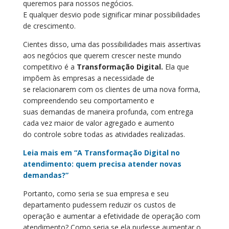
queremos para nossos negócios
.
E
qualquer
d
esvi
o
pode significar
minar possibilidades
de crescimento
.
Cientes disso, u
m
a
das possibilidades
mais
assertiv
a
s
aos
negócios que querem crescer neste mundo
competitivo é a
Transformação Digital.
Ela que
impõem às empresas a necessidade de
se
relacion
ar
em com os clientes de uma nova forma,
compreendendo seu comportamento e
suas
demandas
de maneira profunda, com entrega
cada vez maior de valor agregado
e aumento
do
controle sobre todas as atividades realizadas.
Leia mais em “A Transformação Digital no
atendimento: quem precisa atender novas
demandas?”
Portanto, como seria se sua empresa e seu
departamento pudesse
m
reduzir os custos de
operação
e aumentar a efetividade de operação com
atendimento?
C
omo seria se
ela
pudesse aumentar o