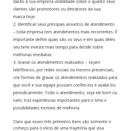
dar
ão
à sua empresa visibilidade sobre o quanto seus
clientes são promotores ou detratores da sua
marca
hoje
.
Identifi
car
seus principais assuntos de atendimento
–
t
oda empresa tem atendimentos mais recorrentes. É
importante definir quais
são os
seu
s e em quais deles
seu
time investe
mais
tempo para decidir sobre
melhorias imediatas.
Grav
ar
os atendimentos realizados –
s
ejam
telefônicos, por redes sociais ou mesmo presenciais
,
c
rie formas de gravar
os
atendimentos
realizados
para
que você e sua equipe possam
conferi-los e avaliá-los
periodicamente
. Todo o atendimento, seja ele bom ou
ruim, traz experiências importantes para o time e
possibilidades incríveis de melhoria.
Claro que e
sses três primeiros itens são somente o
começo para o início de uma trajetória que visa