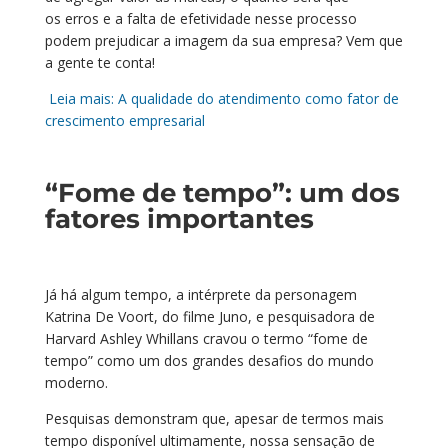
os
erros e
a
falta de efetividade
nesse processo
podem prejudicar a imagem da sua empresa? Vem que
a gente
te
conta!
Leia mais: A qualidade do atendimento como fator de
crescimento empresarial
“Fome de tempo”: um dos
fatores importantes
Já h
á
algum tempo,
a intérprete da personagem
Katrina De
Voort
, do filme Juno, e pesquisadora de
Harvard Ashley
Whillans
cravou
o termo
“fome de
tempo” como um dos grandes desafios do mundo
moderno.
P
esquisas demonstram que, apesar de termos mais
tempo disponível
ultimamente
, n
oss
a sensação
de