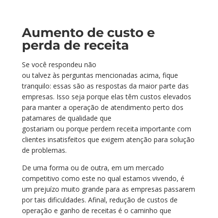
Aumento de custo e
perda de receita
Se
você respondeu não
ou
talvez
à
s
pergunta
s
mencionadas acima
, fique
tranquilo: e
ssa
s são
a
s
resposta
s
da maior parte das
empresas
. Isso
seja porque ela
s
t
ê
m custos elevados
para manter a operação de atendimento perto dos
patamares de qualidade que
gostaria
m
ou
porque
perde
m
receita importante com
clientes insatisfeitos que exigem atenção para solução
de problemas
.
De uma forma ou de outra, em
um mercado
competitivo
como
este
n
o qu
al
estamos vivendo, é
um prejuízo muito grande para as empresas passarem
por
tais
dificuldades.
Afinal, r
edução de custos de
operação e ganho de receitas é o caminho que