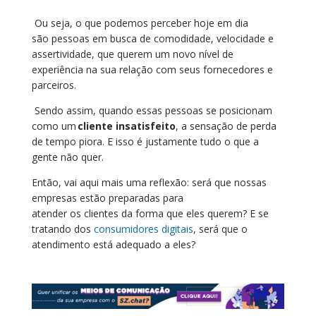
Ou seja
, o que podemos perceber hoje em dia
são
p
essoas
em busca de
comodidade, velocidade e
assertividade
, que querem
um novo nível de
experiência na sua relação com seus fornecedores e
parceiros.
Sendo assim, q
uando essas pessoas se posicionam
como um
cliente insatisfeito
, a sensação de perda
de tempo piora
. E
isso é justamente
tudo o que
a
gente
não quer.
Então,
vai
aqui mais uma reflexão:
será que n
ossas
empresas estão preparadas para
atender
os
clientes
da forma que eles
querem?
E se
tratando dos
consumidores digitais
,
será que o
atendimento está adequado a ele
s
?