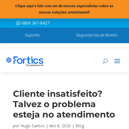
Clique aqui e fale com um de nossos especialistas sobre as
nossas soluções omnichannel!
0800 367-8427
Suporte
Segunda Via de Boleto
Cliente insatisfeito?
Talvez o problema
esteja no atendimento
por
Hugo Santos
|
dez 8, 2020
|
Blog