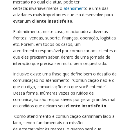
mercado no qual ela atua,
pode ter
certeza:
invariavelmente o
atendiment
o é uma das
atividades mais importantes que ela desenvolve para
evitar um
cliente insatisfeito
.
E
atendimento
, neste caso,
relacionado a
diversas
frentes:
vendas, suporte, finanças, operação, logística
etc
.
Porém, em todos os casos,
um
atendimento
responsável por comunicar aos clientes o
que eles precisam
saber
, dentro de uma jornada de
interação
que precisa ser muito bem orquestrada
.
Inclusive e
xiste uma frase que define bem o desafio da
comunicação no atendimento: “Comunicação não é o
que eu digo, comunicação é o que você entende”.
Dessa forma, inúmeras vezes os ruídos de
comunicação são responsáveis por
gerar
grandes mal-
entendidos que deixam seu
cliente insatisfeito
.
Como atendimento e comunicação caminham lado a
lado, sendo fundamentais na missão
de
agregar
valor
às marcas,
o quanto
será que